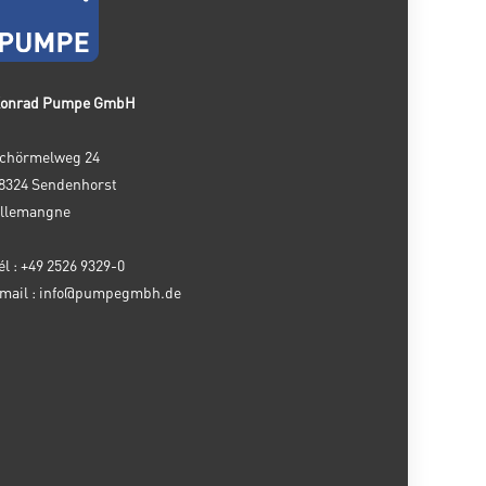
onrad Pumpe GmbH
chörmelweg 24
8324 Sendenhorst
llemangne
él : +49 2526 9329-0
mail : info@pumpegmbh.de