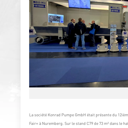
La société Konrad Pumpe GmbH était présente du 12ièm
Fair« à Nuremberg. Sur le stand C79 de 73 m² dans le hall