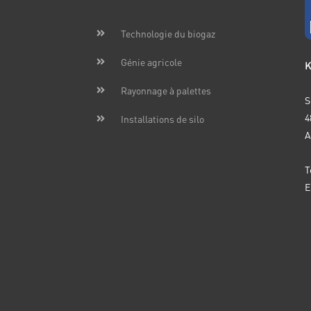
Technologie du biogaz
Génie agricole
K
Rayonnage à palettes
S
4
Installations de silo
A
T
E