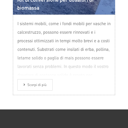
biomassa
I sistemi mobili, come i fondi mobili per vasche in
calcestruzzo, possono essere rinnovati e i
processi ottimizzati in tempi molto brevi e a costi
contenuti. Substrati come insilati di erba, pollina,
letame solido o paglia di mais possono essere
lavorati senza problemi. In questo modo il vostro
dosatore di sostanze solide è pronto per
affrontare il futuro!
Scorpi di più