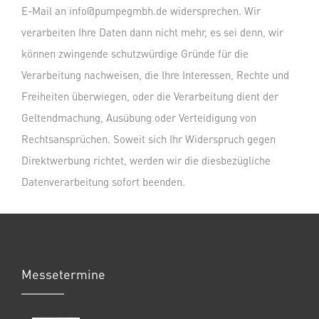
E-Mail an info@pumpegmbh.de widersprechen. Wir
verarbeiten Ihre Daten dann nicht mehr, es sei denn, wir
können zwingende schutzwürdige Gründe für die
Verarbeitung nachweisen, die Ihre Interessen, Rechte und
Freiheiten überwiegen, oder die Verarbeitung dient der
Geltendmachung, Ausübung oder Verteidigung von
Rechtsansprüchen. Soweit sich Ihr Widerspruch gegen
Direktwerbung richtet, werden wir die diesbezügliche
Datenverarbeitung sofort beenden.
Messetermine