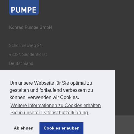
Konrad Pumpe GmbH
Schörmelweg 24
48324 Sendenhorst
Deutschland
Tel: +49 2526 9329-0
Um unsere Webseite für Sie optimal zu
E-Mail: info@pumpegmbh.de
gestalten und fortlaufend verbessern zu
können, verwenden wir Cookies.
Weitere Informationen zu Cookies erhalten
Sie in unserer Datenschutzerklärung.
© Konrad Pumpe GmbH 2026
Ablehnen
Cookies erlauben