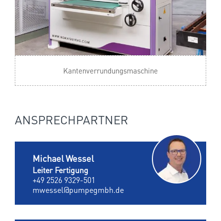
Kantenverrundungsmaschine
ANSPRECHPARTNER
Michael Wessel
Leiter Fertigung
+49 2526 9329-501
mwessel@pumpegmbh.de