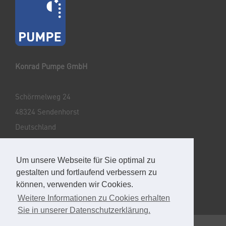
Konrad Pumpe GmbH
Schörmelweg 24
48324 Sendenhorst
Deutschland
Tel: +49 2526 9329-0
Um unsere Webseite für Sie optimal zu
E-Mail: info@pumpegmbh.de
gestalten und fortlaufend verbessern zu
können, verwenden wir Cookies.
Weitere Informationen zu Cookies erhalten
Sie in unserer Datenschutzerklärung.