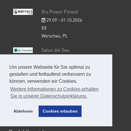
Bio Power Poland
29.09 - 01.10.2026
E8
Warschau, PL
Salon del Gas
29.09 - 30.09.2026
229C
Um unsere Webseite für Sie optimal zu
Valladolid, ES
gestalten und fortlaufend verbessern zu
können, verwenden wir Cookies.
Energy Decentral 2026
Weitere Informationen zu Cookies erhalten
Sie in unserer Datenschutzerklärung.
10.11 - 13.11.2026
25.A11
Ablehnen
Cookies erlauben
Hannover, DE