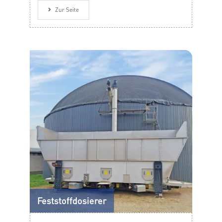
nachfolgende Zerkleinerungsaggregate.
Zur Seite
Feststoffdosierer