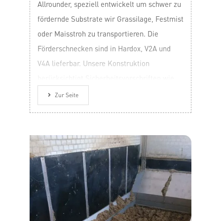
Allrounder, speziell entwickelt um schwer zu
fördernde Substrate wir Grassilage, Festmist
oder Maisstroh zu transportieren. Die
Förderschnecken sind in Hardox, V2A und
V4A lieferbar. Unsere Konstruktion
berücksichtigt Sicherheitsvorschriften wie
ATEX-Richtlinien.
Zur Seite